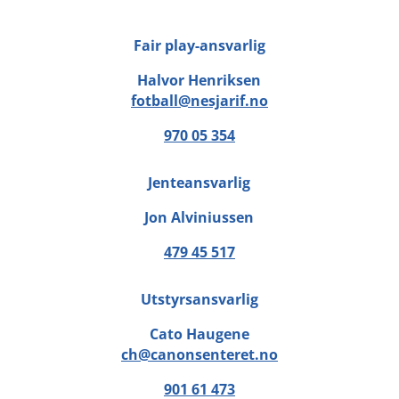
Fair play-ansvarlig
Halvor Henriksen
fotball@nesjarif.no
970 05 354
Jenteansvarlig
Jon Alviniussen
479 45 517
Utstyrsansvarlig
Cato Haugene
ch@canonsenteret.no
901 61 473